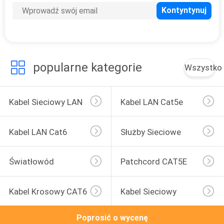
SITEMAP
POLITYKA
PRYWATNOŚCI
popularne kategorie
Wszystko
Kabel Sieciowy LAN
Kabel LAN Cat5e
Kabel LAN Cat6
Służby Sieciowe
Światłowód
Patchcord CAT5E
Kabel Krosowy CAT6
Kabel Sieciowy
Poprosić o wycenę