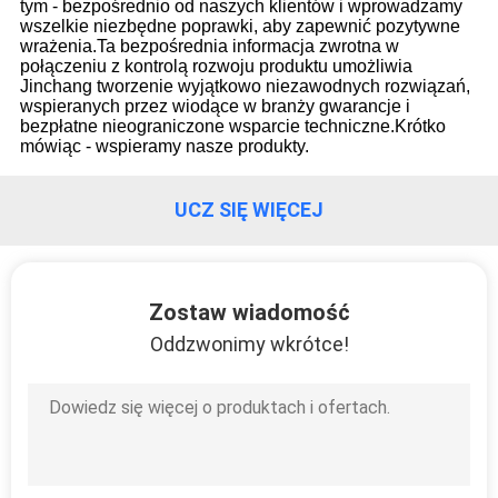
tym - bezpośrednio od naszych klientów i wprowadzamy
FABRYCE
wszelkie niezbędne poprawki, aby zapewnić pozytywne
wrażenia.Ta bezpośrednia informacja zwrotna w
połączeniu z kontrolą rozwoju produktu umożliwia
KONTROLA
Jinchang tworzenie wyjątkowo niezawodnych rozwiązań,
wspieranych przez wiodące w branży gwarancje i
JAKOŚCI
bezpłatne nieograniczone wsparcie techniczne.Krótko
mówiąc - wspieramy nasze produkty.
SKONTAKTUJ
UCZ SIĘ WIĘCEJ
SIĘ
Z
NAMI
Zostaw wiadomość
Oddzwonimy wkrótce!
AKTUALNOŚCI
PRZYPADKI