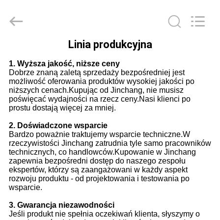
Jingchang
Cable
Industry
Co.,
Ltd. .
All
Linia produkcyjna
Rights
DOM
Reserved.
1. Wyższa jakość, niższe ceny
Dobrze znaną zaletą sprzedaży bezpośredniej jest
PRODUKTY
możliwość oferowania produktów wysokiej jakości po
niższych cenach.Kupując od Jinchang, nie musisz
poświęcać wydajności na rzecz ceny.Nasi klienci po
prostu dostają więcej za mniej.
FILMY
2. Doświadczone wsparcie
Bardzo poważnie traktujemy wsparcie techniczne.W
O
rzeczywistości Jinchang zatrudnia tyle samo pracowników
technicznych, co handlowców.Kupowanie w Jinchang
NAS
zapewnia bezpośredni dostęp do naszego zespołu
ekspertów, którzy są zaangażowani w każdy aspekt
rozwoju produktu - od projektowania i testowania po
wsparcie.
WYCIECZKA
3. Gwarancja niezawodności
PO
Jeśli produkt nie spełnia oczekiwań klienta, słyszymy o