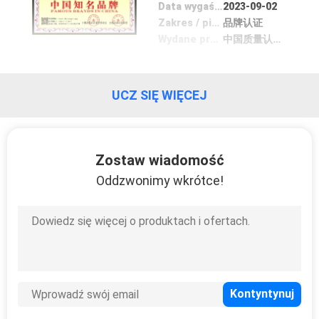
FABRYCE
Data wygaśnięcia
2023-09-02
Zakres / piecyk
品牌认证
Wydane przez
中国质量认证监督委员会
KONTROLA
JAKOŚCI
UCZ SIĘ WIĘCEJ
SKONTAKTUJ
SIĘ
Zostaw wiadomość
Z
Oddzwonimy wkrótce!
NAMI
AKTUALNOŚCI
PRZYPADKI