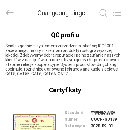
Jingchang
Cable
Industry
Guangdong Jingchang Cable Industry Co., Ltd. Kontrola jakości
Co.,
Ltd. .
All
Rights
DOM
Reserved.
QC profilu
Ściśle zgodnie z systemem zarządzania jakością ISO9001,
PRODUKTY
zapewniając naszym klientom produkty i usługi o wyższej
jakości. Zdobywamy dobrą reputację i pełne zaufanie naszych
klientów z całego świata oraz utrzymujemy długoterminowe i
stabilne relacje kooperacyjne.System produktów Jingchang
FILMY
obejmuje: różne nieekranowane i ekranowane kable sieciowe
CAT5, CAT5E, CAT6, CAT6A, CAT7,
O
Certyfikaty
NAS
WYCIECZKA
Standard
中国知名品牌
Numer
CQCP-GJ139
PO
Data wydania
2020-09-01