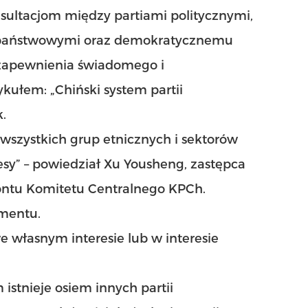
sultacjom między partiami politycznymi,
 państwowymi oraz demokratycznemu
 zapewnienia świadomego i
ułem: „Chiński system partii
.
wszystkich grup etnicznych i sektorów
esy” – powiedział Xu Yousheng, zastępca
ontu Komitetu Centralnego KPCh.
mentu.
 własnym interesie lub w interesie
stnieje osiem innych partii