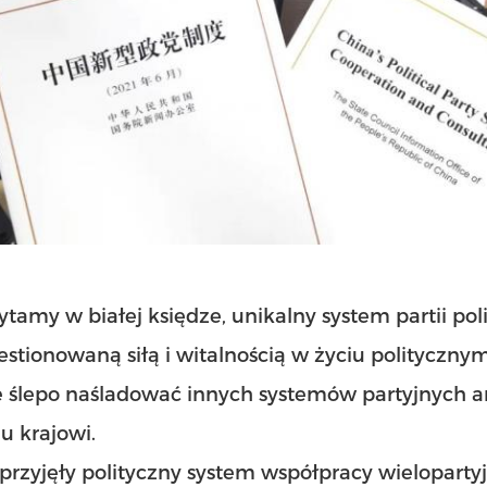
ytamy w białej księdze, unikalny system partii po
stionowaną siłą i witalnością w życiu politycznym 
e ślepo naśladować innych systemów partyjnych 
u krajowi.
przyjęły polityczny system współpracy wielopartyj