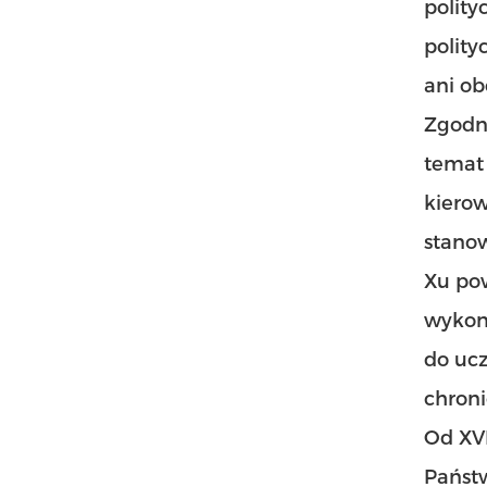
polity
polity
ani ob
Zgodni
temat 
kierow
stano
Xu po
wykony
do uc
chroni
Od XV
Państw