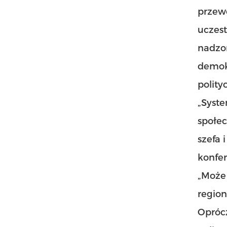
przewo
uczes
nadzo
demokr
polity
„Syste
społec
szefa
konfe
„Może 
region
Oprócz