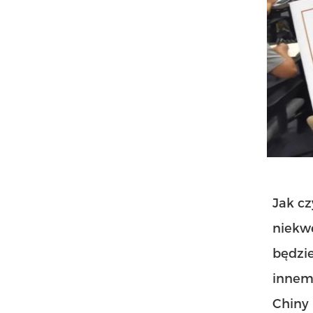
Jak cz
niekwe
będzi
innem
Chiny 