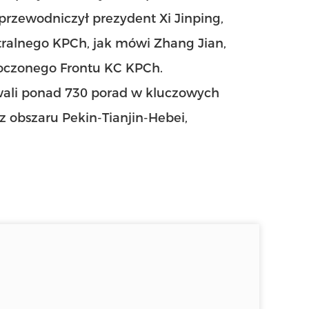
rzewodniczył prezydent Xi Jinping,
tralnego KPCh, jak mówi Zhang Jian,
oczonego Frontu KC KPCh.
wali ponad 730 porad w kluczowych
az obszaru Pekin-Tianjin-Hebei,