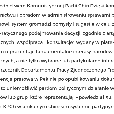
dnictwem Komunistycznej Partii Chin.Dzięki kon
tnictwu i obradom w administrowaniu sprawami
rowi, system gromadzi pomysły i sugestie w celu
atycznego podejmowania decyzji, zgodnie z artyk
cznych: współpraca i konsultacje” wydany w piątek
m reprezentuje fundamentalne interesy narodów 
znych, a nie tylko wybrane lub partykularne inter
 i rzecznik Departamentu Pracy Zjednoczonego Fr
rencja prasowa w Pekinie po opublikowaniu doku
to uniemożliwić partiom politycznym działanie we
ów lub grup, które reprezentują” – powiedział Xu.
 KPCh w unikalnym chińskim systemie partyjnym i