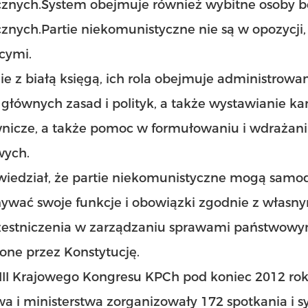
cznych.System obejmuje również wybitne osoby be
cznych.Partie niekomunistyczne nie są w opozycji
cymi.
e z białą księgą, ich rola obejmuje administrowa
głównych zasad i polityk, a także wystawianie 
nicze, a także pomoc w formułowaniu i wdrażaniu 
wych.
wiedział, że partie niekomunistyczne mogą samod
wać swoje funkcje i obowiązki zgodnie z własnym
zestniczenia w zarządzaniu sprawami państwowym
one przez Konstytucję.
III Krajowego Kongresu KPCh pod koniec 2012 rok
a i ministerstwa zorganizowały 172 spotkania i sy