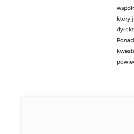
wspól
który 
dyrek
Ponad
kwesti
powie