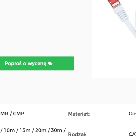
Poproś o wycenę
CMR / CMP
Go
Materiał::
/ 10m / 15m / 20m / 30m /
CA
Rodzaj: