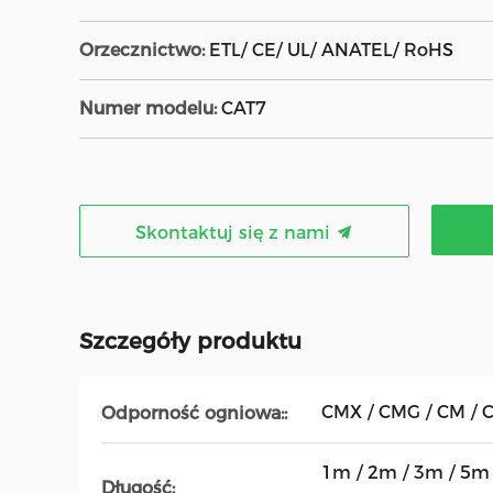
Orzecznictwo:
ETL/ CE/ UL/ ANATEL/ RoHS
Numer modelu:
CAT7
Skontaktuj się z nami
Szczegóły produktu
CMX / CMG / CM / 
Odporność ogniowa::
1m / 2m / 3m / 5m 
Długość: