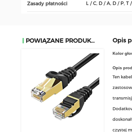
L / C, D / A, D / P, T / 
Zasady płatności
Opis 
POWIĄZANE PRODUKTY
Kolor gło
Opis pro
Ten kabel
zastosowa
transmisj
Dodatkow
doskonał
czystej m