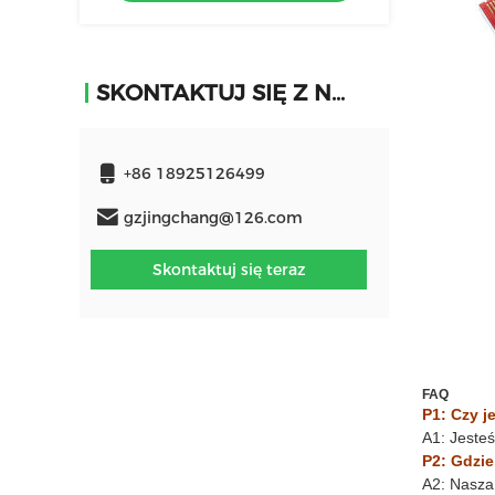
SKONTAKTUJ SIĘ Z NAMI
+86 18925126499
gzjingchang@126.com
Skontaktuj się teraz
FAQ
P1: Czy j
A1: Jeste
P2: Gdzie
A2: Nasza