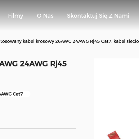
Filmy
O Nas
Skontaktuj Się Z Nami
tosowany kabel krosowy 26AWG 24AWG Rj45 Cat7, kabel siecio
26AWG 24AWG Rj45
24AWG Cat7