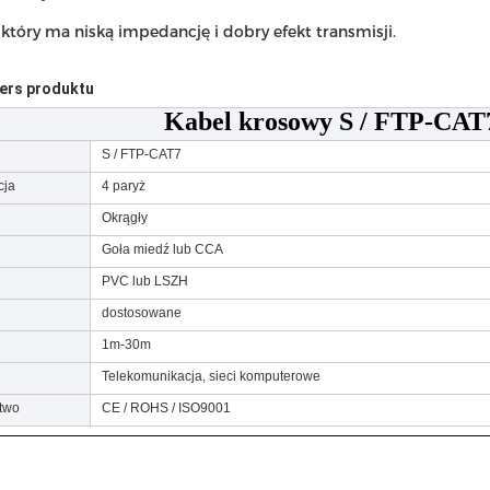
który ma niską impedancję i dobry efekt transmisji.
ers produktu
Kabel krosowy S / FTP-CAT
S / FTP-CAT7
cja
4 paryż
Okrągły
Goła miedź lub CCA
PVC lub LSZH
dostosowane
1m-30m
Telekomunikacja, sieci komputerowe
two
CE / ROHS / ISO9001