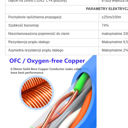
Gięcie na zimno (-20±2°C×4 godziny)
8 razy większa o
PARAMETRY ELEKTRYC
Pochylenie opóźnienia propagacji
≤25ns/100m
Szybkość transmisji
74%
Niezrównoważona pojemność do ziemi
maksymalnie 330
Rezystancja prądu stałego
Maksymalnie 9,5
Asymetria rezystancji prądu stałego
Maksymalnie 2