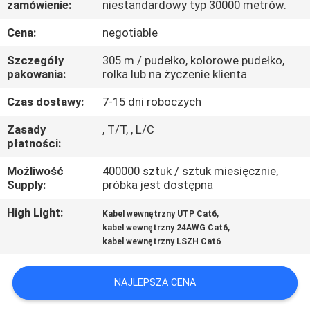
zamówienie:
niestandardowy typ 30000 metrów.
FABRYCE
Cena:
negotiable
KONTROLA
Szczegóły
305 m / pudełko, kolorowe pudełko,
JAKOŚCI
pakowania:
rolka lub na życzenie klienta
Czas dostawy:
7-15 dni roboczych
SKONTAKTUJ
Zasady
, T/T, , L/C
SIĘ
płatności:
Z
Możliwość
400000 sztuk / sztuk miesięcznie,
Supply:
próbka jest dostępna
NAMI
High Light:
,
Kabel wewnętrzny UTP Cat6
,
kabel wewnętrzny 24AWG Cat6
AKTUALNOŚCI
kabel wewnętrzny LSZH Cat6
PRZYPADKI
NAJLEPSZA CENA