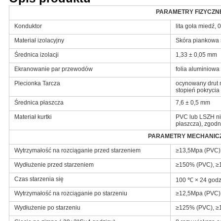
PARAMETRY FIZYCZN
Konduktor
lita goła miedź,
Materiał izolacyjny
Skóra piankowa s
Średnica izolacji
1,33 ± 0,05 mm
Ekranowanie par przewodów
folia aluminiowa
Plecionka Tarcza
ocynowany drut 
stopień pokryci
Średnica płaszcza
7,6 ± 0,5 mm
Materiał kurtki
PVC lub LSZH ni
płaszcza), zgo
PARAMETRY MECHANIC
Wytrzymałość na rozciąganie przed starzeniem
≥13,5Mpa (PVC)
Wydłużenie przed starzeniem
≥150% (PVC), ≥
Czas starzenia się
100 ℃ × 24 godzi
Wytrzymałość na rozciąganie po starzeniu
≥12,5Mpa (PVC)
Wydłużenie po starzeniu
≥125% (PVC), ≥