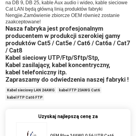
na DB 9, DB 25, kable Aux audio i wideo, kable sieciowe
Cat LAN będą główną linią produktów fabryki
Nengjie.Zamówienie zbiorcze OEM również zostanie
zaakceptowane!
Nasza fabryka jest profesjonalnym
producentem w produkcji szerokiej gamy
produktów Cat5 / Cat5e / Cat6 / Cat6a / Cat7
/ Cat8
Kabel sieciowy UTP/Ftp/Sftp/Stp,
Kabel zasilający, kabel koncentryczny,
kabel telefoniczny itp.
Zapraszamy do odwiedzenia naszej fabryki !
Kabel sieciowy LAN 24AWG
kabel FTP 23AWG Cat6
kabel FTP Cat6 FTP
Uzyskaj najlepszą cenę za
OEM Blue 24AWG 0.56 UTP Cat6