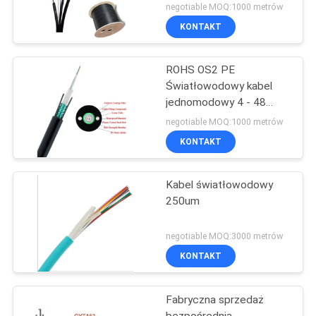
G657
negotiable MOQ:1000 metrów
KONTAKT
ROHS OS2 PE
Światłowodowy kabel
jednomodowy 4 - 48
rdzeni do anteny
negotiable MOQ:1000 metrów
kanałowej
KONTAKT
Kabel światłowodowy
250um
negotiable MOQ:3000 metrów
KONTAKT
Fabryczna sprzedaż
bezpośrednia