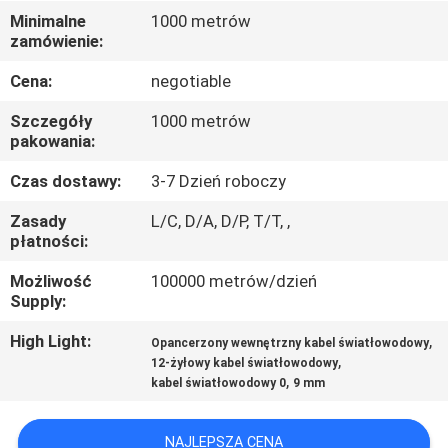
FABRYCE
Minimalne
1000 metrów
zamówienie:
KONTROLA
Cena:
negotiable
JAKOŚCI
Szczegóły
1000 metrów
pakowania:
SKONTAKTUJ
Czas dostawy:
3-7 Dzień roboczy
SIĘ
Zasady
L/C, D/A, D/P, T/T, ,
Z
płatności:
NAMI
Możliwość
100000 metrów/dzień
Supply:
AKTUALNOŚCI
High Light:
,
Opancerzony wewnętrzny kabel światłowodowy
,
12-żyłowy kabel światłowodowy
,
kabel światłowodowy 0
9 mm
PRZYPADKI
NAJLEPSZA CENA