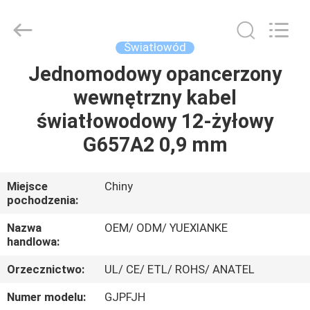
Jingchang
Cable
Industry
Co.,
Ltd. .
Światłowód
All
Rights
Jednomodowy opancerzony
DOM
Reserved.
wewnętrzny kabel
PRODUKTY
światłowodowy 12-żyłowy
G657A2 0,9 mm
FILMY
Miejsce
Chiny
pochodzenia:
O
NAS
Nazwa
OEM/ ODM/ YUEXIANKE
handlowa:
WYCIECZKA
Orzecznictwo:
UL/ CE/ ETL/ ROHS/ ANATEL
PO
Numer modelu:
GJPFJH