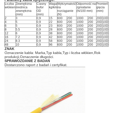
Liczba
Zewnętrzna
Ciasny
Waga
Wytrzymałość
Odporność na
Promień
włókien
średnica
bufor
kg/km
na
zgniatanie
gięcia
zewnętrzna
OD
rozciąganie
(N/100 mm)
(mm)
(mm)
(mm)
(N)
2
3
0,9
15
600
200
1000
200
20D
10D
4
5
0,9
22
600
200
1000
200
20D
10D
6
5
0,9
23
600
200
1000
200
20D
10D
8
5.5
0,9
28
600
200
1000
200
20D
10D
12
6
0,9
38
600
200
1000
200
20D
10D
16
7.2
0,9
42
600
200
1000
200
20D
10D
24
8.3
0,9
58
600
200
1000
200
20D
10D
48
10
0,9
96
600
200
1000
200
20D
10D
ZNAK
Oznaczenie kabla: Marka,Typ kabla,Typ i liczba włókien,Rok
produkcji,Oznaczenie długości.
SPRAWOZDANIE Z BADAŃ
Dostarczono raport z badań i certyfikat.