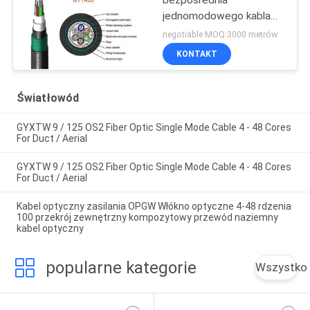
jednomodowego kabla
światłowodowego
negotiable MOQ:3000 metrów
GYTA53 4-288 rdzenia
KONTAKT
zewnętrznego
opancerzonego kabla
światłowodowego
Światłowód
bezpośrednio
zakopanego
GYXTW 9 / 125 OS2 Fiber Optic Single Mode Cable 4 - 48 Cores
For Duct / Aerial
GYXTW 9 / 125 OS2 Fiber Optic Single Mode Cable 4 - 48 Cores
For Duct / Aerial
Kabel optyczny zasilania OPGW Włókno optyczne 4-48 rdzenia
100 przekrój zewnętrzny kompozytowy przewód naziemny
kabel optyczny
popularne kategorie
Wszystko