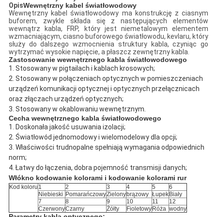
Opis
Wewnętrzny kabel światłowodowy
Wewnętrzny kabel światłowodowy ma konstrukcję z ciasnym
buforem, zwykle składa się z następujących elementów
wewnątrz kabla, FRP, który jest niemetalowym elementem
wzmacniającym, ciasno buforowego światłowodu, kevlaru, który
służy do dalszego wzmocnienia struktury kabla, czyniąc go
wytrzymać wysokie napięcie, a płaszcz zewnętrzny kabla.
Zastosowanie wewnętrznego kabla światłowodowego
1. Stosowany w pigtailach i kablach krosowych;
2. Stosowany w połączeniach optycznych w pomieszczeniach 
urządzeń komunikacji optycznej i optycznych przełącznicach 
oraz złączach urządzeń optycznych;
3. Stosowany w okablowaniu wewnętrznym.
Cecha wewnętrznego kabla światłowodowego
1. Doskonała jakość usuwania izolacji;
2. Światłowód jednomodowy i wielomodelowy dla opcji;
3. Właściwości trudnopalne spełniają wymagania odpowiednich 
norm;
4. Łatwy do łączenia, dobra pojemność transmisji danych;
Włókno
kodowanie kolorami i kodowanie kolorami rur
Kod koloru
1
2
3
4
5
6
Niebieski
Pomarańczowy
Zielony
brązowy
Łupek
Biały
7
8
9
10
11
12
Czerwony
Czarny
Żółty
Fioletowy
Róża
wodny
Parametry kabla optycznego: