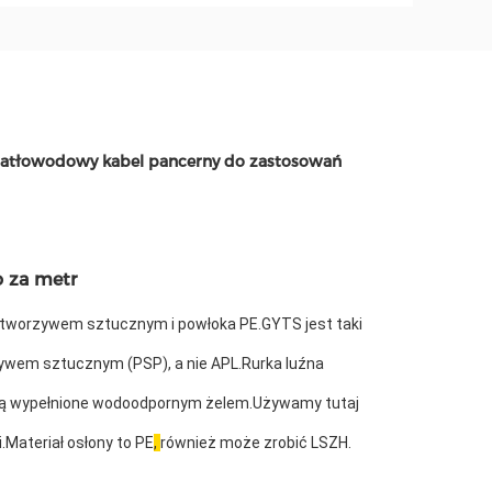
wiatłowodowy kabel pancerny do zastosowań
 za metr
tworzywem sztucznym i powłoka PE.GYTS jest taki 
wem sztucznym (PSP), a nie APL.Rurka luźna 
są wypełnione wodoodpornym żelem.Używamy tutaj 
Materiał osłony to PE
, 
również może zrobić LSZH.