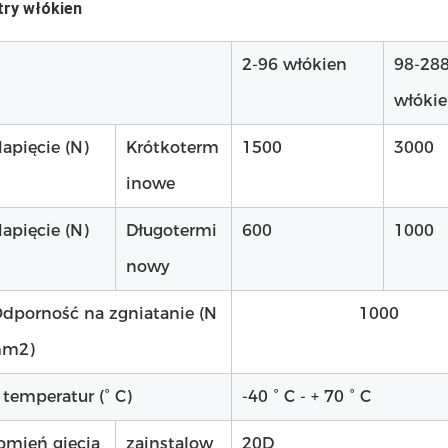
ry włókien
2-96 włókien
98-28
włóki
apięcie (N)
Krótkoterm
1500
3000
inowe
apięcie (N)
Długotermi
600
1000
nowy
dporność na zgniatanie (N
1000
mm2)
 temperatur (° C)
-40 ° C - + 70 ° C
omień gięcia
zainstalow
20D