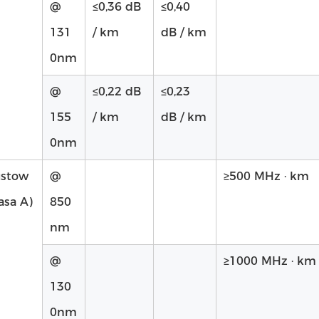
@
≤0,36 dB
≤0,40
131
/ km
dB / km
0nm
@
≤0,22 dB
≤0,23
155
/ km
dB / km
0nm
ustow
@
≥500 MHz · km
asa A)
850
nm
@
≥1000 MHz · km
130
0nm