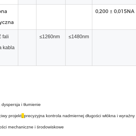
ona
0,200 ± 0,015NA
yczna
 fali
≤1260nm
≤1480nm
a kabla
 dyspersja i tłumienie
iwy projekt
,
precyzyjna kontrola nadmiernej długości włókna i wyraźny
ości mechaniczne i środowiskowe