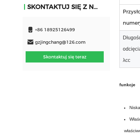
SKONTAKTUJ SIĘ Z NAMI
Przysł
numer
+86 18925126499
Długość
gzjingchang@126.com
odcięci
Skontaktuj się teraz
λcc
funkcje
Niska
Właśc
właściw