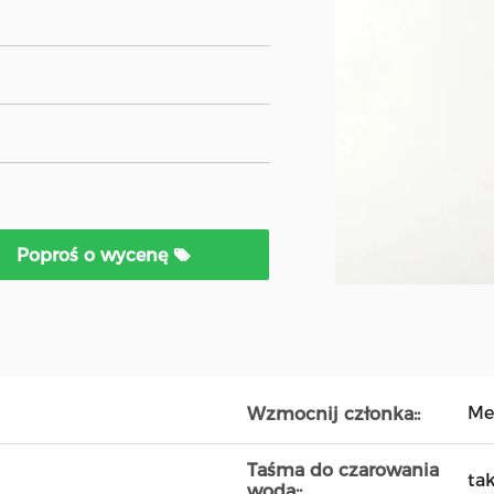
Poproś o wycenę
Me
Wzmocnij członka::
Taśma do czarowania
ta
wodą::