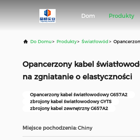
Dom
Produkty
Do Domu
>
Produkty
>
Światłowód
>
Opancerzony
Opancerzony kabel światłowo
na zgniatanie o elastyczności
Opancerzony kabel światłowodowy G657A2
zbrojony kabel światłowodowy GYTS
zbrojony kabel zewnętrzny G657A2
Miejsce pochodzenia:
Chiny