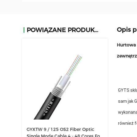
Opis 
POWIĄZANE PRODUKTY
Hurtowa 
zewnętrz
GYTS skła
sam jak G
wykonana
również f
GYXTW 9 / 125 OS2 Fiber Optic
Single Mode Cable 4 - 48 Cores For