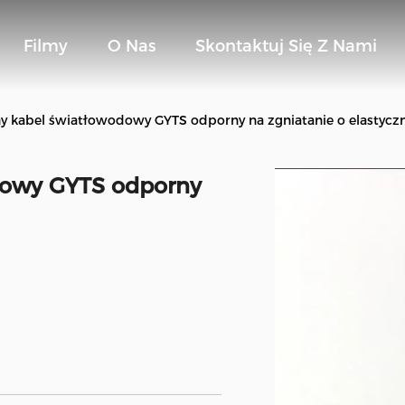
Filmy
O Nas
Skontaktuj Się Z Nami
 kabel światłowodowy GYTS odporny na zgniatanie o elastycz
dowy GYTS odporny