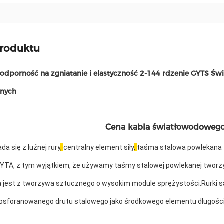
produktu
odporność na zgniatanie i elastyczność 2-144 rdzenie GYTS Ś
nych
Cena kabla światłowodowego
da się z luźnej rury
, 
centralny element siły
, 
taśma stalowa powlekana 
YTA, z tym wyjątkiem, że używamy taśmy stalowej powlekanej tworzy
 jest z tworzywa sztucznego o wysokim module sprężystości.Rurki 
osforanowanego drutu stalowego jako środkowego elementu długości.