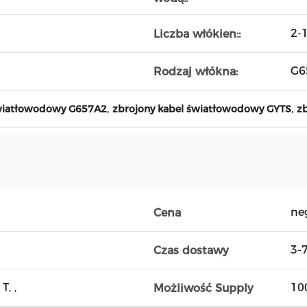
2-
Liczba włókien::
G6
Rodzaj włókna:
,
,
wiatłowodowy G657A2
zbrojony kabel światłowodowy GYTS
z
ne
Cena
3-
Czas dostawy
T, ,
10
Możliwość Supply