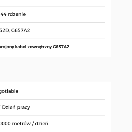
144 rdzenie
52D, G657A2
brojony kabel zewnętrzny G657A2
gotiable
7 Dzień pracy
0000 metrów / dzień