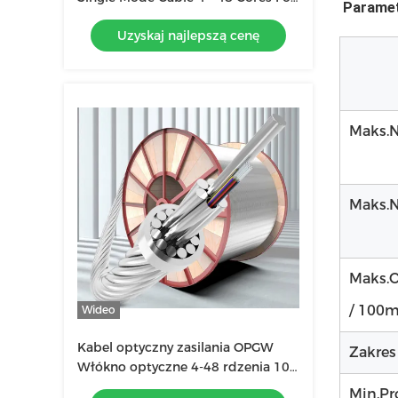
Paramet
Duct / Aerial
Uzyskaj najlepszą cenę
Maks.N
Maks.N
Maks.O
/ 100
Wideo
Kabel optyczny zasilania OPGW
Zakres
Włókno optyczne 4-48 rdzenia 100
przekrój zewnętrzny kompozytowy
Min.Pr