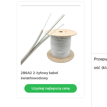
Przep
ość (kl
2B6A2 2-żyłowy kabel
światłowodowy
Uzyskaj najlepszą cenę