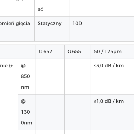
ać
omień gięcia
Statyczny
10D
G.652
G.655
50 / 125μm
nie (+
@
≤3,0 dB / km
850
nm
@
≤1,0 dB / km
130
0nm