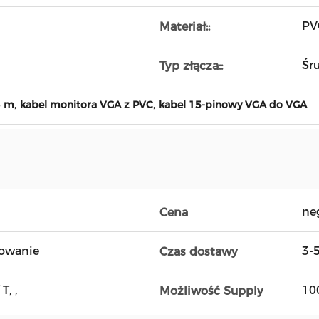
PV
Materiał::
Śr
Typ złącza::
,
,
3 m
kabel monitora VGA z PVC
kabel 15-pinowy VGA do VGA
ne
Cena
owanie
3-
Czas dostawy
T, ,
10
Możliwość Supply