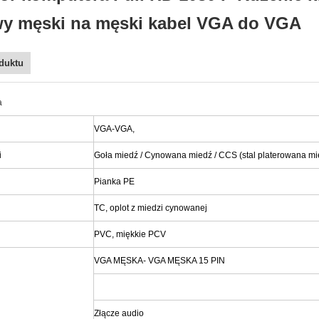
y męski na męski kabel VGA do VGA
duktu
a
VGA-VGA,
i
Goła miedź / Cynowana miedź / CCS (stal platerowana mi
Pianka PE
TC, oplot z miedzi cynowanej
PVC, miękkie PCV
VGA MĘSKA- VGA MĘSKA 15 PIN
Złącze audio