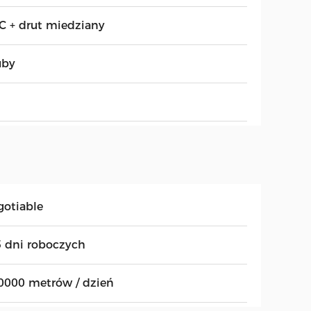
C + drut miedziany
uby
gotiable
5 dni roboczych
0000 metrów / dzień