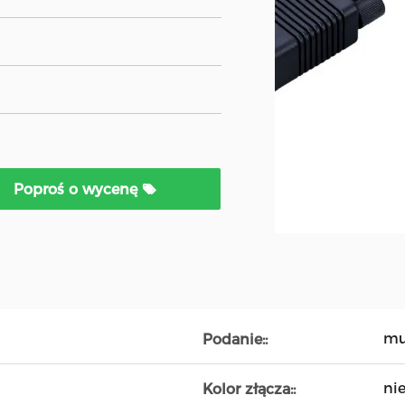
Poproś o wycenę
mu
Podanie::
ni
Kolor złącza::