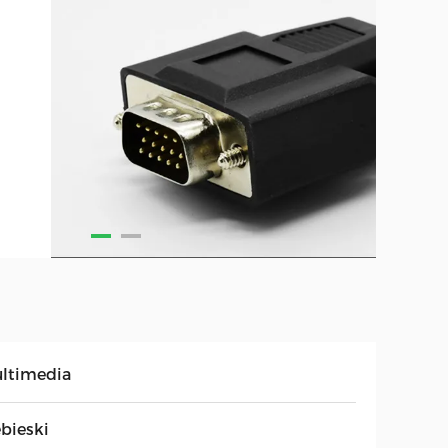
ltimedia
ebieski