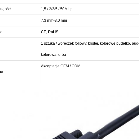
ługości
1,5 / 2/3/5 / 50M itp.
7,3 mm-8,0 mm
wo
CE, RoHS
1 sztuka / woreczek foliowy, blister, kolorowe pudełko, p
kolorowa torba
Akceptacja OEM / ODM
ne