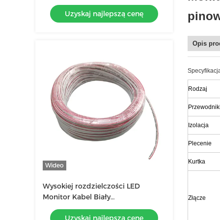
dwóch przewodów
Uzyskaj najlepszą cenę
pinow
Opis pro
Specyfikacj
Rodzaj
Przewodnik
Izolacja
Plecenie
Kurtka
Wideo
Wysokiej rozdzielczości LED
Monitor Kabel Biały
Złącze
2C*20/0.18mm2 Dla wyraźnej
Uzyskaj najlepszą cenę
wizualizacji