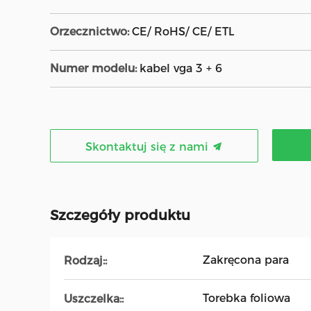
Orzecznictwo:
CE/ RoHS/ CE/ ETL
Numer modelu:
kabel vga 3 + 6
Skontaktuj się z nami
Szczegóły produktu
Zakręcona para
Rodzaj::
Torebka foliowa
Uszczelka::