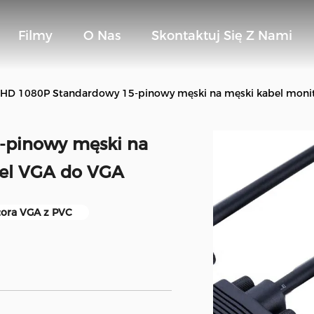
Filmy
O Nas
Skontaktuj Się Z Nami
l HD 1080P Standardowy 15-pinowy męski na męski kabel moni
-pinowy męski na
bel VGA do VGA
tora VGA z PVC