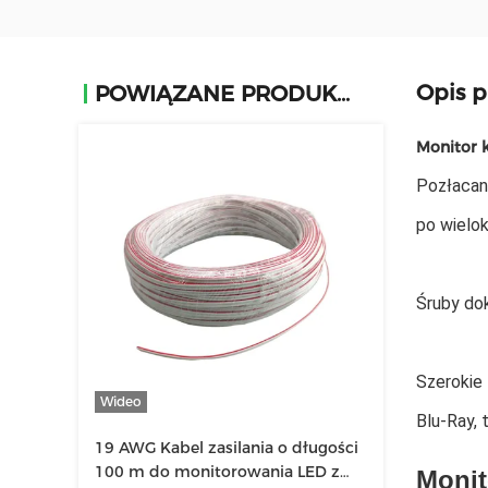
Opis 
POWIĄZANE PRODUKTY
Monitor 
Pozłacane
po wielo
Śruby do
Szerokie
Wideo
Blu-Ray, 
19 AWG Kabel zasilania o długości
100 m do monitorowania LED z
Monit