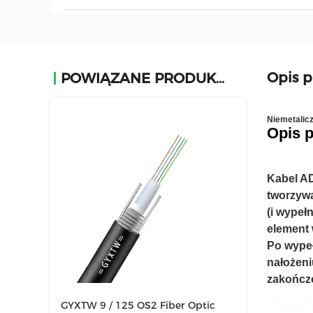
Opis 
POWIĄZANE PRODUKTY
Niemetalic
Opis 
Kabel AD
tworzyw
(i wypeł
element 
Po wypeł
nałożeni
zakończo
GYXTW 9 / 125 OS2 Fiber Optic