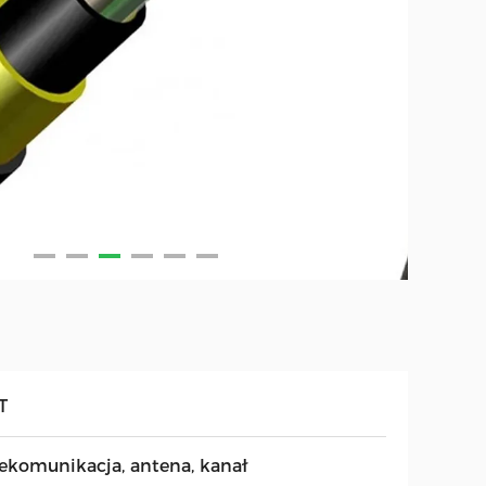
T
lekomunikacja, antena, kanał