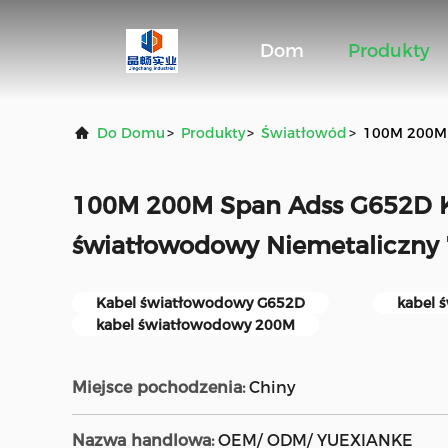
Dom
Produkty
Do Domu
>
Produkty
>
Światłowód
>
100M 200M 
100M 200M Span Adss G652D 
światłowodowy Niemetaliczny
Kabel światłowodowy G652D
kabel 
kabel światłowodowy 200M
Miejsce pochodzenia:
Chiny
Nazwa handlowa:
OEM/ ODM/ YUEXIANKE