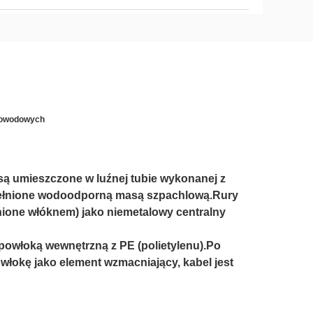
tłowodowych
są umieszczone w luźnej tubie wykonanej z
pełnione wodoodporną masą szpachlową.Rury
nione włóknem) jako niemetalowy centralny
powłoką wewnętrzną z PE (polietylenu).Po
łokę jako element wzmacniający, kabel jest