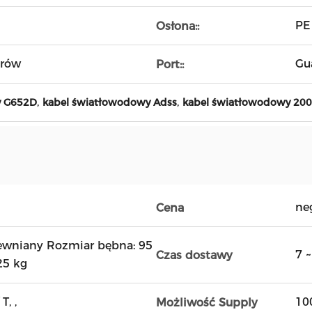
PE
Osłona::
trów
Gu
Port::
,
,
y G652D
kabel światłowodowy Adss
kabel światłowodowy 20
ne
Cena
ewniany Rozmiar bębna: 95
7 
Czas dostawy
25 kg
T, ,
10
Możliwość Supply