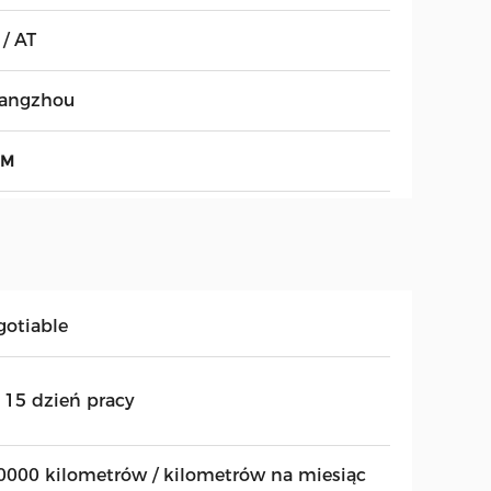
 / AT
angzhou
0M
gotiable
~ 15 dzień pracy
0000 kilometrów / kilometrów na miesiąc