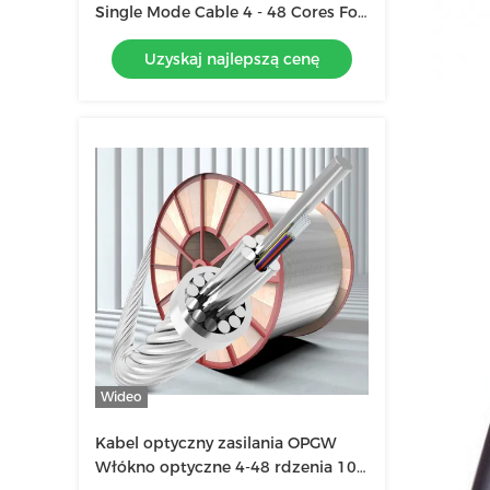
Single Mode Cable 4 - 48 Cores For
Duct / Aerial
Uzyskaj najlepszą cenę
Wideo
Kabel optyczny zasilania OPGW
Włókno optyczne 4-48 rdzenia 100