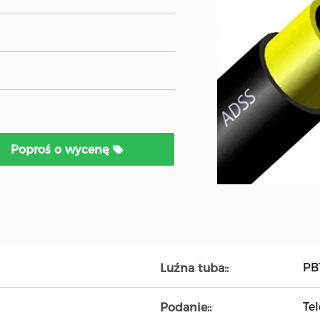
Poproś o wycenę
PB
Luźna tuba::
Te
Podanie::