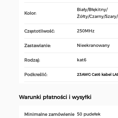
Biały/Błękitny/
Kolor:
Żółty/Czarny/Szary
250MHz
Częstotliwość:
Nieekranowany
Zastawianie:
kat6
Rodzaj:
Podkreślić:
23AWG Cat6 kabel LA
Warunki płatności i wysyłki
50 pudełek
Minimalne zamówienie