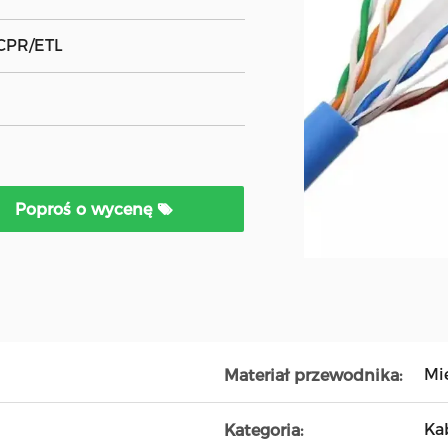
CPR/ETL
Poproś o wycenę
Mi
Materiał przewodnika:
Ka
Kategoria: