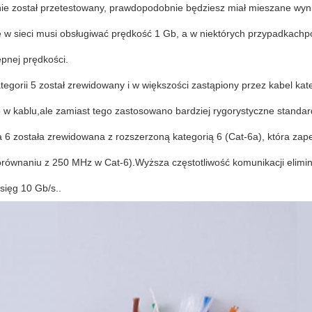
nie został przetestowany, prawdopodobnie będziesz miał mieszane wyni
e w sieci musi obsługiwać prędkość 1 Gb, a w niektórych przypadkac
pnej prędkości.
tegorii 5 został zrewidowany i w większości zastąpiony przez kabel kat
o w kablu,ale zamiast tego zastosowano bardziej rygorystyczne standa
 6 została zrewidowana z rozszerzoną kategorią 6 (Cat-6a), która zape
równaniu z 250 MHz w Cat-6).Wyższa częstotliwość komunikacji elimin
sięg 10 Gb/s..