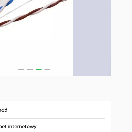
edź
bel internetowy