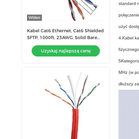
standard 
połączeni
Wideo
użyć dostę
Kabel Cat6 Ethernet, Cat6 Shielded
SFTP, 1000ft, 23AWG, Solid Bare
4.Kabel ka
Copper, 500MHz
fizyczneg
Uzyskaj najlepszą cenę
5Kategoria
MHz (w po
dłuższy za