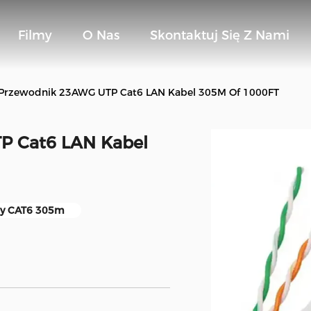
Filmy
O Nas
Skontaktuj Się Z Nami
Przewodnik 23AWG UTP Cat6 LAN Kabel 305M Of 1000FT
P Cat6 LAN Kabel
wy CAT6 305m