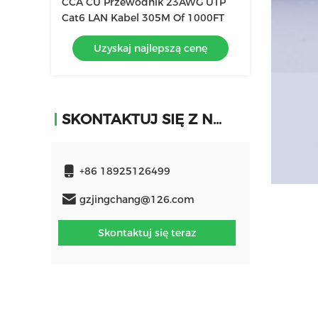
CCA CU Przewodnik 23AWG UTP
Cat6 LAN Kabel 305M Of 1000FT
Uzyskaj najlepszą cenę
SKONTAKTUJ SIĘ Z NAMI
+86 18925126499
gzjingchang@126.com
Skontaktuj się teraz