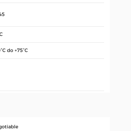
45
C
0°C do +75°C
gotiable