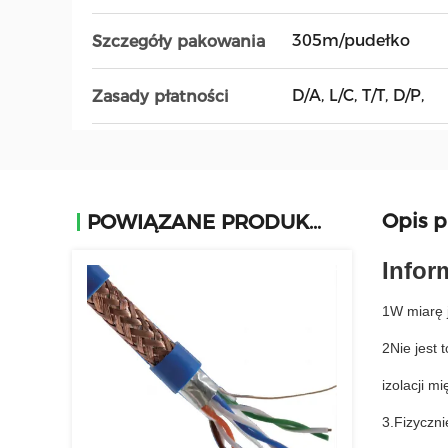
305m/pudełko
Szczegóły pakowania
D/A, L/C, T/T, D/P,
Zasady płatności
Opis 
POWIĄZANE PRODUKTY
Infor
1W miarę j
2Nie jest 
izolacji m
3.Fizyczn