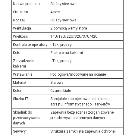
Nazwa produktu
Służby sieciowe
Struktura
4-post
Rodzaj
Służby sieciowe
Wentylacja
Z pomocą wentylatora
Wielkość
14U/18U/22U/32U/37U/42U
Kontrola temperatury
- Tak, proszę.
Koło
Z czterema kółkami
Zarządzanie
- Tak, proszę.
kablami
Wstawianie
Podłogowe/mocowane na ścianie
Materiał
Stalowe
Kolor
Czarno-białe
Służba IT
Specjalnie zaprojektowane do obsługi
sprzętu informatycznego i serwerów
Składnik do
Zapewnia bezpieczne i zorganizowane
przechowywania
przechowywanie cennych danych
danych
Serwery
Struktura zamknięta zapewnia ochronę i