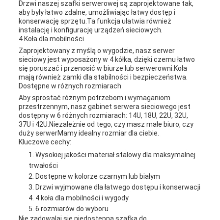
Drzwi naszej szafki serwerowej są zaprojektowane tak,
aby były łatwo zdalne, umożliwiając łatwy dostęp i
konserwację sprzętu.Ta funkcja ułatwia również
instalację i konfigurację urządzeń sieciowych.
4 Koła dla mobilności
Zaprojektowany z myślą o wygodzie, nasz serwer
sieciowy jest wyposażony w 4 kółka, dzięki czemu łatwo
się poruszać i przenosić w biurze lub serwerowni.Koła
mają również zamki dla stabilności i bezpieczeństwa.
Dostępne w różnych rozmiarach
Aby sprostać różnym potrzebom i wymaganiom
przestrzennym, nasz gabinet serwera sieciowego jest
dostępny w 6 różnych rozmiarach: 14U, 18U, 22U, 32U,
37U i 42U.Niezależnie od tego, czy masz małe biuro, czy
duży serwerMamy idealny rozmiar dla ciebie.
Kluczowe cechy:
Wysokiej jakości materiał stalowy dla maksymalnej
trwałości
Dostępne w kolorze czarnym lub białym
Drzwi wyjmowane dla łatwego dostępu i konserwacji
4 koła dla mobilności i wygody
6 rozmiarów do wyboru
Nie zadowalaj się niedostępną szafką do