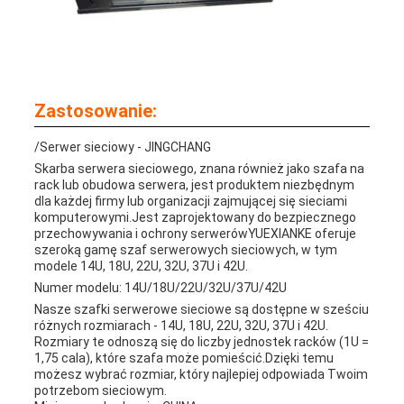
Zastosowanie:
/Serwer sieciowy - JINGCHANG
Skarba serwera sieciowego, znana również jako szafa na
rack lub obudowa serwera, jest produktem niezbędnym
dla każdej firmy lub organizacji zajmującej się sieciami
komputerowymi.Jest zaprojektowany do bezpiecznego
przechowywania i ochrony serwerówYUEXIANKE oferuje
szeroką gamę szaf serwerowych sieciowych, w tym
modele 14U, 18U, 22U, 32U, 37U i 42U.
Numer modelu: 14U/18U/22U/32U/37U/42U
Nasze szafki serwerowe sieciowe są dostępne w sześciu
różnych rozmiarach - 14U, 18U, 22U, 32U, 37U i 42U.
Rozmiary te odnoszą się do liczby jednostek racków (1U =
1,75 cala), które szafa może pomieścić.Dzięki temu
możesz wybrać rozmiar, który najlepiej odpowiada Twoim
potrzebom sieciowym.