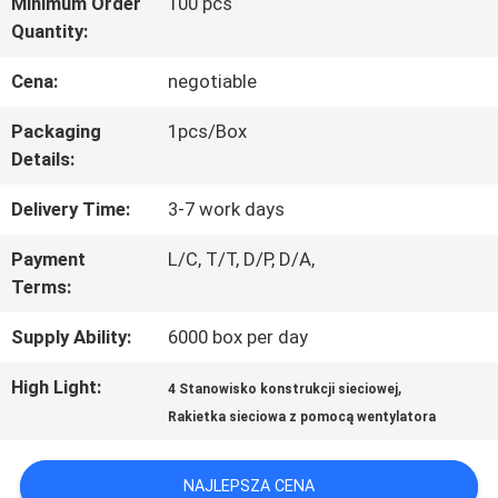
Minimum Order
100 pcs
Quantity:
PO
Cena:
negotiable
FABRYCE
Packaging
1pcs/Box
Details:
KONTROLA
Delivery Time:
3-7 work days
JAKOŚCI
Payment
L/C, T/T, D/P, D/A,
Terms:
SKONTAKTUJ
Supply Ability:
6000 box per day
SIĘ
High Light:
,
Z
4 Stanowisko konstrukcji sieciowej
Rakietka sieciowa z pomocą wentylatora
NAMI
NAJLEPSZA CENA