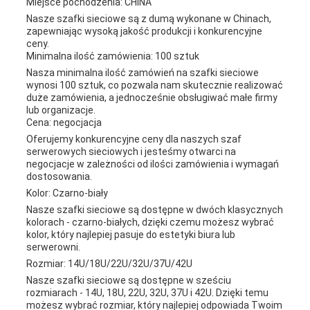
Miejsce pochodzenia: CHINA
Nasze szafki sieciowe są z dumą wykonane w Chinach,
zapewniając wysoką jakość produkcji i konkurencyjne
ceny.
Minimalna ilość zamówienia: 100 sztuk
Nasza minimalna ilość zamówień na szafki sieciowe
wynosi 100 sztuk, co pozwala nam skutecznie realizować
duże zamówienia, a jednocześnie obsługiwać małe firmy
lub organizacje.
Cena: negocjacja
Oferujemy konkurencyjne ceny dla naszych szaf
serwerowych sieciowych i jesteśmy otwarci na
negocjacje w zależności od ilości zamówienia i wymagań
dostosowania.
Kolor: Czarno-biały
Nasze szafki sieciowe są dostępne w dwóch klasycznych
kolorach - czarno-białych, dzięki czemu możesz wybrać
kolor, który najlepiej pasuje do estetyki biura lub
serwerowni.
Rozmiar: 14U/18U/22U/32U/37U/42U
Nasze szafki sieciowe są dostępne w sześciu
rozmiarach - 14U, 18U, 22U, 32U, 37U i 42U. Dzięki temu
możesz wybrać rozmiar, który najlepiej odpowiada Twoim